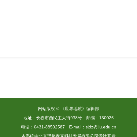
网站版权 © 《世界地质》编辑部
地址：长春市西民主大街938号
邮编：130026
电话：0431-88502587
E-mail：sjdz@jlu.edu.cn
本系统由
北京玛格泰克科技发展有限公司
设计开发