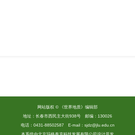
网站版权 © 《世界地质》编辑部
地址：长春市西民主大街938号
邮编：130026
电话：0431-88502587
E-mail：sjdz@jlu.edu.cn
本系统由
北京玛格泰克科技发展有限公司
设计开发