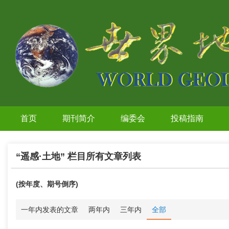
首页
期刊简介
编委会
投稿指南
“遥感·土地” 栏目所有文章列表
(按年度、期号倒序)
一年内发表的文章
两年内
三年内
全部