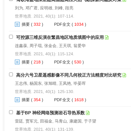
刘为, 邓广君, 应明雄, 刘峰, 段亮
世界地质. 2021, 40(1): 107-114.
摘要
(
332
)
PDF全文
(
1034
)
可控源三维反演在繁昌地区地质填图中的应用
连鑫葆, 周子琨, 张金会, 王天琪, 翁爱华
世界地质. 2021, 40(1): 115-124.
摘要
(
218
)
PDF全文
(
530
)
高分六号卫星遥感影像不同几何校正方法精度对比研究
王志伟, 杨国东, 张旭晴, 王凤艳, 毕晏珲
世界地质. 2021, 40(1): 125-130.
摘要
(
354
)
PDF全文
(
1618
)
基于BP 神经网络预测岩石导热系数
雷廷, 贾军元, 田福金, 马青山, 康建国, 于子望
世界地质. 2021, 40(1): 131-139.