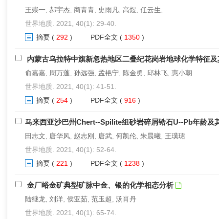
王崇一, 郝宇杰, 商青青, 史雨凡, 高煜, 任云生,
世界地质. 2021, 40(1): 29-40.
摘要
(
292
)
PDF全文
(
1350
)
内蒙古乌拉特中旗新忽热地区二叠纪花岗岩地球化学特征及
俞嘉嘉, 周万蓬, 孙远强, 孟艳宁, 陈金勇, 邱林飞, 惠小朝
世界地质. 2021, 40(1): 41-51.
摘要
(
254
)
PDF全文
(
916
)
马来西亚沙巴州Chert--Spilite组砂岩碎屑锆石U--Pb年龄
田志文, 唐华风, 赵志刚, 唐武, 何凯伦, 朱晨曦, 王璞珺
世界地质. 2021, 40(1): 52-64.
摘要
(
221
)
PDF全文
(
1238
)
金厂峪金矿典型矿脉中金、银的化学相态分析
陆继龙, 刘洋, 侯亚茹, 范玉超, 汤肖丹
世界地质. 2021, 40(1): 65-74.