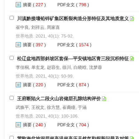
摘要
(
227
)
PDF全文
(
798
)
川滇黔接壤铅锌矿集区断裂构造分形特征及其地质意义
崔中良, 刘祥云, 周家喜
世界地质. 2021, 40(1): 75-92.
摘要
(
397
)
PDF全文
(
1574
)
松辽盆地西部斜坡区套保—平安镇地区青三段沉积特征
李佳桐, 单玄龙, 赵容生, 徐川, 白晓晗, 沈梦蓉
世界地质. 2021, 40(1): 93-99.
摘要
(
220
)
PDF全文
(
874
)
王府断陷火二段火山岩储层孔隙结构评价
武焕平, 王祝文, 徐方慧, 崔裔瞳, 于涵
世界地质. 2021, 40(1): 100-106.
摘要
(
240
)
PDF全文
(
704
)
莺歌海盆地深层超高温超高压天然气勘探新问题及对策