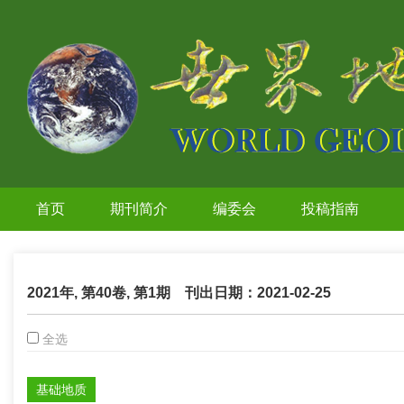
首页
期刊简介
编委会
投稿指南
2021年, 第40卷, 第1期
刊出日期：2021-02-25
全选
基础地质