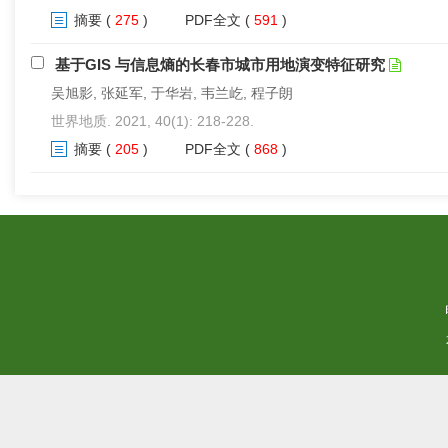
摘要
(
275
)
PDF全文
(
591
)
基于GIS 与信息熵的长春市城市用地演变特征研究
吴旭影, 张延军, 于华岩, 韦兰屹, 程子朗
世界地质. 2021, 40(1): 218-228.
摘要
(
205
)
PDF全文
(
868
)