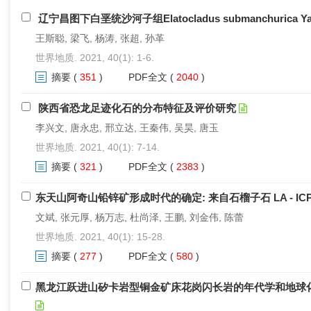
辽宁昌图下白垩统沙河子组Elatocladus submanchurica Ya
王斯聪, 梁飞, 杨涛, 张超, 孙革
世界地质. 2021, 40(1): 1-6.
摘要
(
351
)
PDF全文
(
2040
)
陕西省恐龙足迹化石的分布特征及评价研究
李兴文, 唐永忠, 邢立达, 王秦伟, 吴昊, 唐玉
世界地质. 2021, 40(1): 7-14.
摘要
(
321
)
PDF全文
(
2383
)
东天山阿奇山铅锌矿形成时代的确定: 来自石榴子石 LA - ICP -
文斌, 张元厚, 杨万志, 杜尚泽, 王鹏, 刘金伟, 陈蕾
世界地质. 2021, 40(1): 15-28.
摘要
(
277
)
PDF全文
(
580
)
黑龙江跃进山矽卡岩型铜金矿床花岗闪长岩的年代学和地球