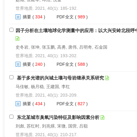
世界地质. 2021, 40(1): 185-192.
摘要
(
334
)
PDF全文
(
989
)
因子分析在土壤地球化学测量中的应用：以大兴安岭北段呼
史冬岩, 张坤, 张玉鹏, 高勇, 唐伟, 吕明奇, 石金国
世界地质. 2021, 40(1): 193-202.
摘要
(
240
)
PDF全文
(
588
)
基于多光谱的兴城土壤与母岩继承关系研究
马佳敏, 杨月稳, 王建国, 李红
世界地质. 2021, 40(1): 203-209.
摘要
(
434
)
PDF全文
(
827
)
东北某城市臭氧污染特征及影响因素分析
刘彪, 苏红时, 刘兆煐, 宋微, 国营, 吕聪
世界地质. 2021, 40(1): 210-217.