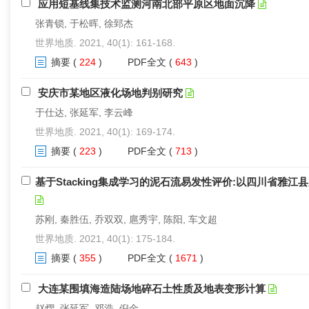
应用短基线集技术监测河南北部平原区地面沉降
张青锁, 于松晖, 徐郅杰
世界地质. 2021, 40(1): 161-168.
摘要
(
224
)
PDF全文
(
643
)
安庆市某地区液化场地判别研究
于仕达, 张延军, 李云峰
世界地质. 2021, 40(1): 169-174.
摘要
(
223
)
PDF全文
(
713
)
基于Stacking集成学习的泥石流易发性评价:以四川省雅江
苏刚, 秦胜伍, 乔双双, 扈秀宇, 陈阳, 车文超
世界地质. 2021, 40(1): 175-184.
摘要
(
355
)
PDF全文
(
1671
)
大连某围填海造陆场地碎石土性质及地表变形计算
赵熠, 张延军, 邓浩, 倪金