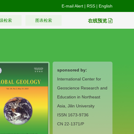
E-mail Alert
|
RSS
|
English
级检索
图表检索
在线预览
sponsored by:
International Center for
Geoscience Research and
Education in Northeast
Asia, Jilin University
ISSN 1673-9736
CN 22-1371/P