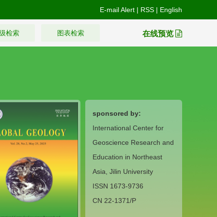
E-mail Alert
|
RSS
|
English
级检索
图表检索
在线预览
sponsored by:
International Center for
Geoscience Research and
Education in Northeast
Asia, Jilin University
ISSN 1673-9736
CN 22-1371/P