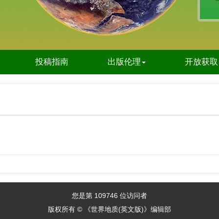
投稿指南
出版伦理
开放获取
您是第
109746
位访问者
版权所有 © 《世界地质(英文版)》编辑部