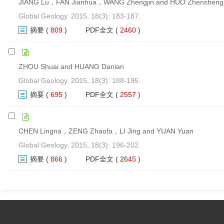
JIANG Lu，FAN Jianhua，WANG Zhengjin and HUO Zhensheng
Global Geology. 2015, 18(3): 183-187.
摘要
(
809
)
PDF全文
(
2460
)
ZHOU Shuai and HUANG Danian
Global Geology. 2015, 18(3): 188-195.
摘要
(
695
)
PDF全文
(
2557
)
CHEN Lingna，ZENG Zhaofa，LI Jing and YUAN Yuan
Global Geology. 2015, 18(3): 196-202.
摘要
(
866
)
PDF全文
(
2645
)