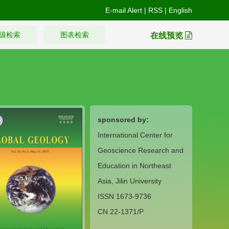
E-mail Alert
|
RSS
|
English
级检索
图表检索
在线预览
sponsored by:
International Center for
Geoscience Research and
Education in Northeast
Asia, Jilin University
ISSN 1673-9736
CN 22-1371/P