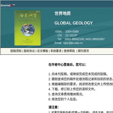
™
 ISSN: 1004-5589
 CN: 22-1111/P
 Tel: 0431-88502100; 0431-88502587
 |
 |
 |
 |
 |